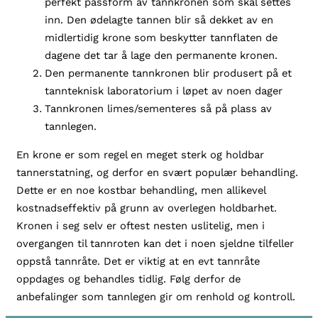
perfekt passform av tannkronen som skal settes
inn. Den ødelagte tannen blir så dekket av en
midlertidig krone som beskytter tannflaten de
dagene det tar å lage den permanente kronen.
Den permanente tannkronen blir produsert på et
tannteknisk laboratorium i løpet av noen dager
Tannkronen limes/sementeres så på plass av
tannlegen.
En krone er som regel en meget sterk og holdbar
tannerstatning, og derfor en svært populær behandling.
Dette er en noe kostbar behandling, men allikevel
kostnadseffektiv på grunn av overlegen holdbarhet.
Kronen i seg selv er oftest nesten uslitelig, men i
overgangen til tannroten kan det i noen sjeldne tilfeller
oppstå tannråte. Det er viktig at en evt tannråte
oppdages og behandles tidlig. Følg derfor de
anbefalinger som tannlegen gir om renhold og kontroll.