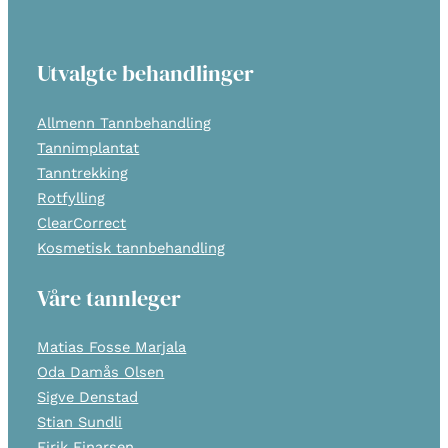
Utvalgte behandlinger
Allmenn Tannbehandling
Tannimplantat
Tanntrekking
Rotfylling
ClearCorrect
Kosmetisk tannbehandling
Våre tannleger
Matias Fosse Marjala
Oda Damås Olsen
Sigve Denstad
Stian Sundli
Eirik Einarsen