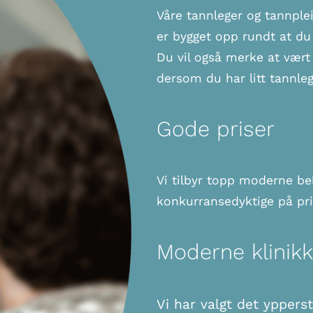
Våre tannleger og tannplei
er bygget opp rundt at du
Du vil også merke at vært 
dersom du har litt tannle
Gode priser
Vi tilbyr topp moderne b
konkurransedyktige på pr
Moderne klinikk
Vi har valgt det yppers