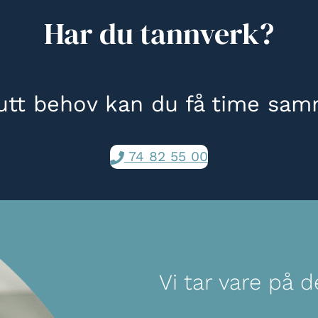
Har du tannverk?
utt behov kan du få time sam
74 82 55 00
Vi tar vare på d