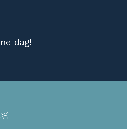
me dag!
eg