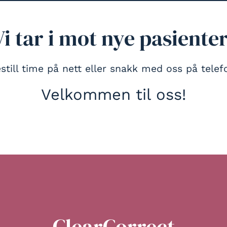
Vi tar i mot nye pasienter
still time på nett eller snakk med oss på telef
Velkommen til oss!
till time
74 82 55 00
Hvem 
ClearCorrect